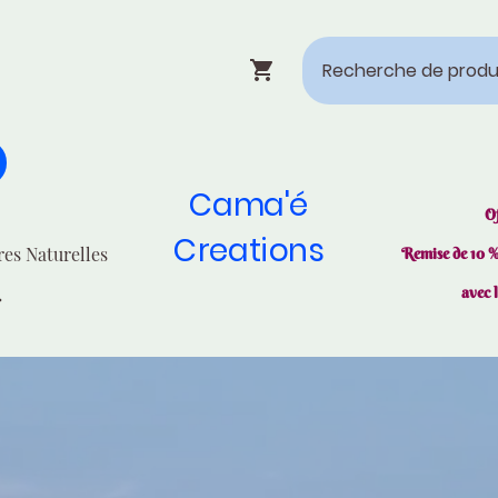
Cama'é
O
Creations
res Naturelles
Remise de 10 
avec 