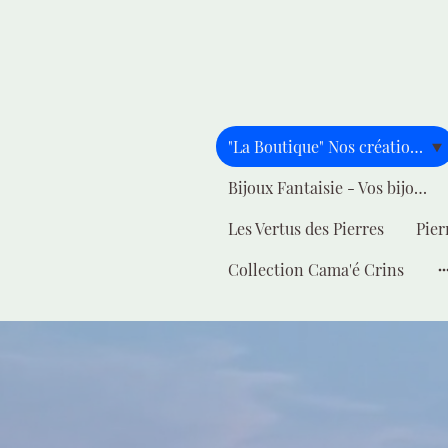
"La Boutique" Nos créations pour vous
Bijoux Fantaisie - Vos bijoux - Votre style
Les Vertus des Pierres
Pier
Collection Cama'é Crins