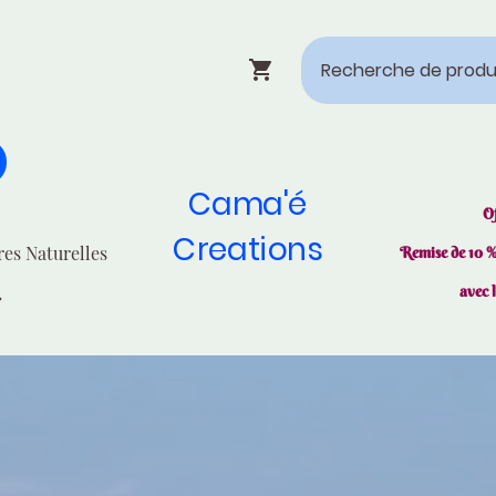
Cama'é
O
Creations
res Naturelles
Remise de 10 
avec 