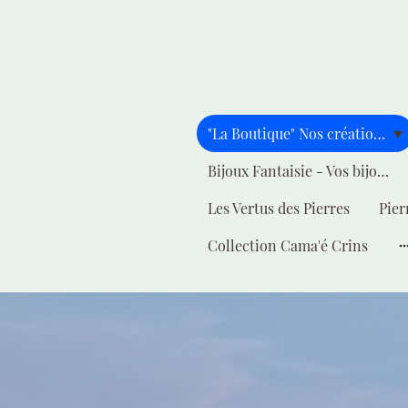
"La Boutique" Nos créations pour vous
Bijoux Fantaisie - Vos bijoux - Votre style
Les Vertus des Pierres
Pier
Collection Cama'é Crins