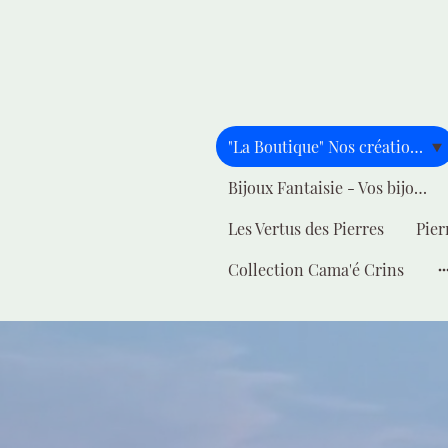
"La Boutique" Nos créations pour vous
Bijoux Fantaisie - Vos bijoux - Votre style
Les Vertus des Pierres
Pier
Collection Cama'é Crins