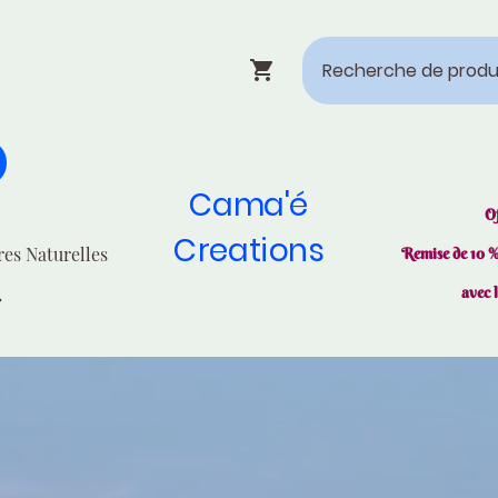
Cama'é
O
Creations
res Naturelles
Remise de 10 
avec 