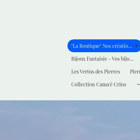
"La Boutique" Nos créations pour vous
Bijoux Fantaisie - Vos bijoux - Votre style
Les Vertus des Pierres
Pier
Collection Cama'é Crins