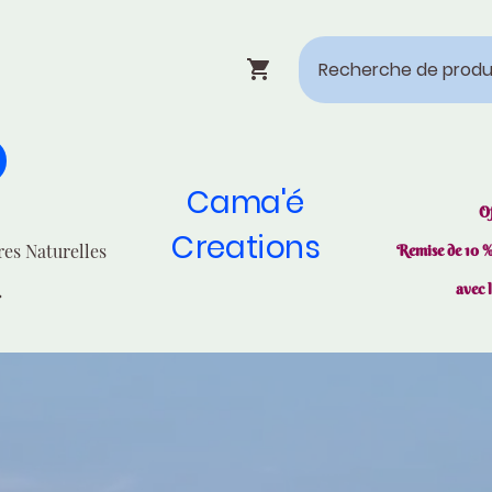
Cama'é
O
Creations
res Naturelles
Remise de 10 
avec 