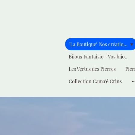
"La Boutique" Nos créations pour vous
Bijoux Fantaisie - Vos bijoux - Votre style
Les Vertus des Pierres
Pier
Collection Cama'é Crins