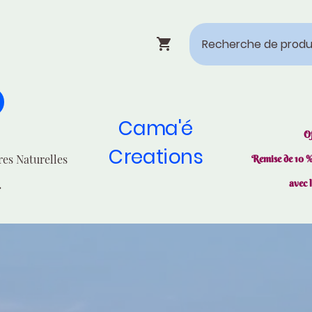
Cama'é
O
Creations
res Naturelles
Remise de 10 
avec 