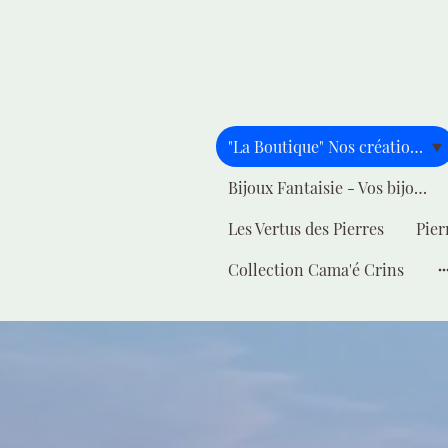
"La Boutique" Nos créations pour vous
Bijoux Fantaisie - Vos bijoux - Votre style
Les Vertus des Pierres
Pier
Collection Cama'é Crins