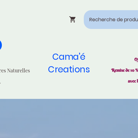
Cama'é
O
Creations
res Naturelles
Remise de 10 
avec 