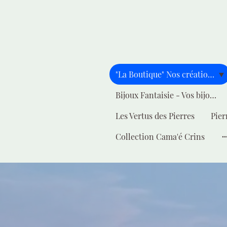
"La Boutique" Nos créations pour vous
Bijoux Fantaisie - Vos bijoux - Votre style
Les Vertus des Pierres
Pier
Collection Cama'é Crins