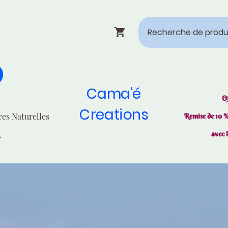
Cama'é
O
Creations
res Naturelles
Remise de 10 
avec 