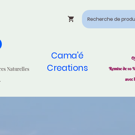
Cama'é
O
Creations
res Naturelles
Remise de 10 
avec 