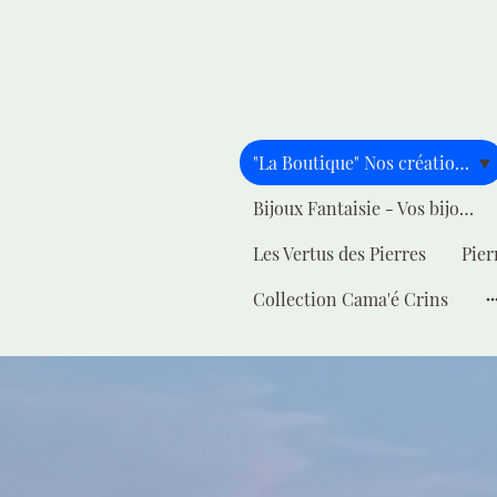
"La Boutique" Nos créations pour vous
Bijoux Fantaisie - Vos bijoux - Votre style
Les Vertus des Pierres
Pier
Collection Cama'é Crins