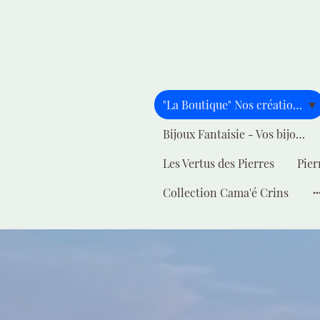
"La Boutique" Nos créations pour vous
Bijoux Fantaisie - Vos bijoux - Votre style
Les Vertus des Pierres
Pier
Collection Cama'é Crins