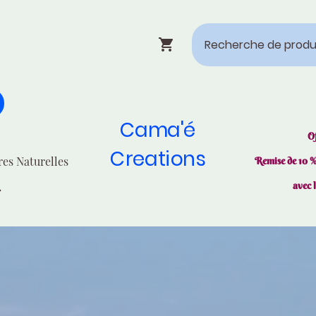
Cama'é
O
Creations
res Naturelles
Remise de 10 
avec 