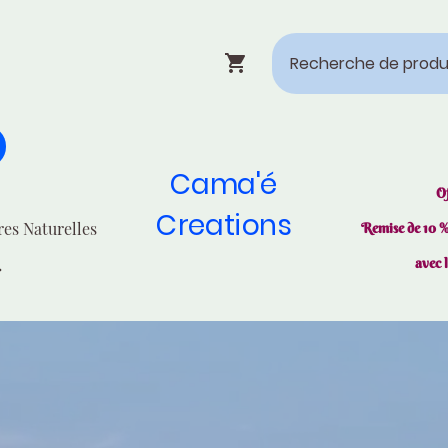
Cama'é
O
Creations
res Naturelles
Remise de 10 
avec 