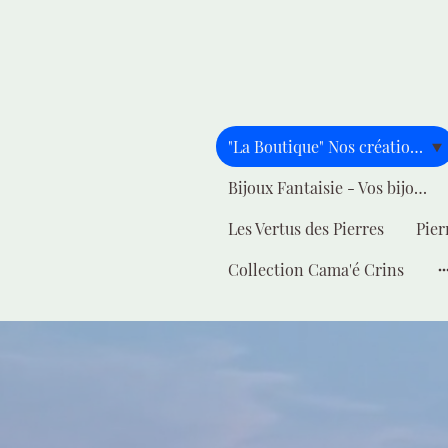
"La Boutique" Nos créations pour vous
Bijoux Fantaisie - Vos bijoux - Votre style
Les Vertus des Pierres
Pier
Collection Cama'é Crins