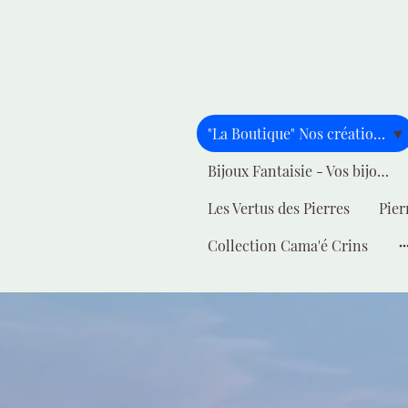
"La Boutique" Nos créations pour vous
Bijoux Fantaisie - Vos bijoux - Votre style
Les Vertus des Pierres
Pier
Collection Cama'é Crins