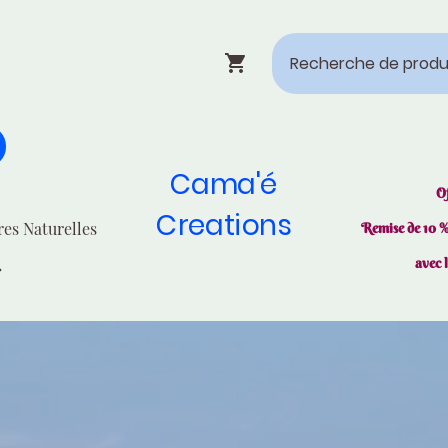
Cama'é
O
Creations
res Naturelles
Remise de 10 
avec 